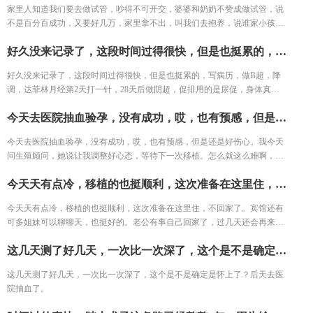
家里人知道我们要去做试管，吵得不可开交，婆婆和奶奶不赞成做试管，说
不是百分百成功，又要好几万，家里拿不出，叫我们去抱养，说谁家小孩聪
明伶俐，要送人，我们一直不肯，后面婆婆说她出面，收在她名下，带大了
好久没来记录了，这段时间过得很快，但是也挺累的，写病历，做B超，降调，达菲林月经第2天打一针，28天后做阴超，促排用的是尿促，身体真是争气啊，最便宜的药，省了好多钱，促到一半说有8个基础卵泡，只促起来4个，医生问我要不要继续，想想后还是继续，然后开始补身体，11天促排，幸好最后取了5个，配成3个胚胎，2个C级的扔掉了，虽然只取到5个，但是真叫安全，没挂瓶，喝了很多很多的脉动，没腹水。
给我们，我们一直说要么自己生要么就两个人过日子。最后老公说不要抱养
的，就做试管，婆婆也没在说啥了。 但是费用真的是个问题，我家是周口
好久没来记录了，这段时间过得很快，但是也挺累的，写病历，做B超，降
的，两地跑，费用更大，店铺新开半年也顾不上了，哎！坚持吧！
调，达菲林月经第2天打一针，28天后做阴超，促排用的是尿促，身体真是
争气啊，最便宜的药，省了好多钱，促到一半说有8个基础卵泡，只促起来4
今天去医院抽血验孕，没有成功，哎，也有预感，但是还是好伤心。我今天问生殖顾问，她说让我调整好心态，等待下一次移植。怎么就这么难啊，怀个孕。我先休息休息再说吧，这段时间挺折腾的。
个，医生问我要不要继续，想想后还是继续，然后开始补身体，11天促排，
幸好最后取了5个，配成3个胚胎，2个C级的扔掉了，虽然只取到5个，但是
今天去医院抽血验孕，没有成功，哎，也有预感，但是还是好伤心。我今天
真叫安全，没挂瓶，喝了很多很多的脉动，没腹水。
问生殖顾问，她说让我调整好心态，等待下一次移植。怎么就这么难啊，怀
个孕。我先休息休息再说吧，这段时间挺折腾的。
今天天有点冷，移植的也挺顺利，这次准备在这里住，不回家了。宾馆还有可多姐妹可以聊聊天，也挺好的。老公有事自己回家了，过几天还会再来的。
今天天有点冷，移植的也挺顺利，这次准备在这里住，不回家了。宾馆还有
可多姐妹可以聊聊天，也挺好的。老公有事自己回家了，过几天还会再来
的。
这几天测了好几天，一次比一次深了，这个是不是确定是怀上了？后天去医院抽血了。
这几天测了好几天，一次比一次深了，这个是不是确定是怀上了？后天去医
院抽血了。