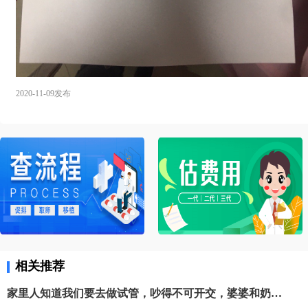
2020-11-09发布
相关推荐
家里人知道我们要去做试管，吵得不可开交，婆婆和奶奶不赞成做试管，说不是百分百成功，又要好几万，家里拿不出，叫我们去抱养，说谁家小孩聪明伶俐，要送人，我们一直不肯，后面婆婆说她出面，收在她名下，带大了给我们，我们一直说要么自己生要么就两个人过日子。最后老公说不要抱养的，就做试管，婆婆也没在说啥了。 但是费用真的是个问题，我家是周口的，两地跑，费用更大，店铺新开半年也顾不上了，哎！坚持吧！