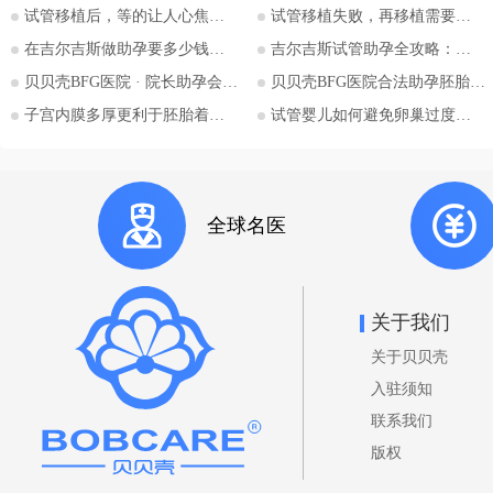
试管移植后，等的让人心焦的胎心和胎芽，何时会出现？
试管移植失败，再移植需要注意哪些？
地。特别是对于希望通过助孕实现
为人父母梦想的单身人士，吉尔吉
在吉尔吉斯做助孕要多少钱？2026比什凯克费用全公开，拒绝隐形消费
吉尔吉斯试管助孕全攻略：为什么越来越多的中国家庭选择比什凯克？
斯斯坦的法律框架值得深入探讨。
贝贝壳BFG医院 · 院长助孕会（济南站）
贝贝壳BFG医院合法助孕胚胎移植流程详解
本文将详细解析吉尔吉斯斯坦助孕
子宫内膜多厚更利于胚胎着床？
试管婴儿如何避免卵巢过度刺激综合征
法律的核心要点，并特别关注单身
委托人在该国进行助孕的可能性与
法律考量，并提供吉尔吉斯斯坦阿
拉套大学附属BFG生殖妇产医院的
全球名医
咨询信息。 核心要点一：吉尔吉
斯斯坦助孕法律概述 吉尔吉斯斯
坦是少数几个明确允许商业助孕的
国家之一。其法律框架主要体现在
关于我们
《家庭法》、《公民健康保护法》
关于贝贝壳
等相关法规中。 助孕合法性： 吉
尔吉斯斯坦法律明确承认并规范了
入驻须知
助孕行为，包括商业助孕，允许委
联系我们
托人向助孕母亲支付报酬。 亲权
版权
认定： 法律明确规定，在签署合
法助孕协议后，通过助孕出生的孩