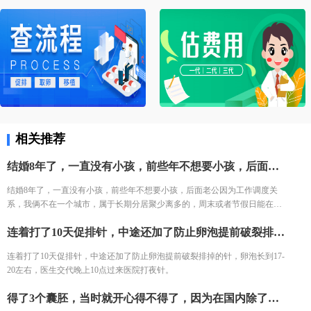
相关推荐
结婚8年了，一直没有小孩，前些年不想要小孩，后面老公因为工作调度关系，我俩不在一个城市，属于长期分居聚少离多的，周末或者节假日能在一起，有时候时间也不凑巧，也没怀上。最后检查发现老公属于少弱精症，畸形率也高，我在国内做了3次试管，一次生化，还有2次没有着床，都说是年纪大了，成功率很低，其他都让我卵捐赠，但是我无法接受，也已经做好了长期抗战的准备了，有认识的朋友推荐所以最后和老公决定去俄罗斯做试管婴儿。俄罗斯医疗水平我感觉比国内好，而且能做三代，在网上查阅许久资料之后决定去俄罗斯做试管，据说实验室特别好。
结婚8年了，一直没有小孩，前些年不想要小孩，后面老公因为工作调度关
系，我俩不在一个城市，属于长期分居聚少离多的，周末或者节假日能在一
起，有时候时间也不凑巧，也没怀上。最后检查发现老公属于少弱精症，畸
连着打了10天促排针，中途还加了防止卵泡提前破裂排掉的针，卵泡长到17-20左右，医生交代晚上10点过来医院打夜针。
形率也高，我在国内做了3次试管，一次生化，还有2次没有着床，都说是年
纪大了，成功率很低，其他都让我卵捐赠，但是我无法接受，也已经做好了
连着打了10天促排针，中途还加了防止卵泡提前破裂排掉的针，卵泡长到17-
长期抗战的准备了，有认识的朋友推荐所以最后和老公决定去俄罗斯做试管
20左右，医生交代晚上10点过来医院打夜针。
婴儿。俄罗斯医疗水平我感觉比国内好，而且能做三代，在网上查阅许久资
料之后决定去俄罗斯做试管，据说实验室特别好。
得了3个囊胚，当时就开心得不得了，因为在国内除了第一次促排能养囊，后面两次胚胎质量都不足以养囊得，我们当时就充满希望，而且质量也特别好，4AA,3BB,3BC.只是没想到PGS结果出来之后没一个可以移植的胚胎，虽然有点难过，但是也能预想到这个结果，毕竟已经做好了多次促排得准备了，希望下次能取得健康的胚胎。