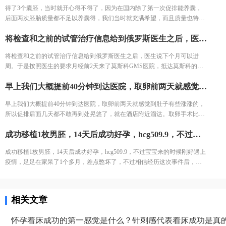
得了3个囊胚，当时就开心得不得了，因为在国内除了第一次促排能养囊，
后面两次胚胎质量都不足以养囊得，我们当时就充满希望，而且质量也特别
好，4AA,3BB,3BC.只是没想到PGS结果出来之后没一个可以移植的胚胎，虽
将检查和之前的试管治疗信息给到俄罗斯医生之后，医生说下个月可以进周。于是按照医生的要求月经前2天来了莫斯科GMS医院，抵达莫斯科的第二天去见了医生，医生长的特别好看，身材特别好，网上流传不假，俄罗斯美女是真的多，真的好看，肤白貌美，身材高挑，哎扯远了。医生病情问得非常详细，让月经第三天过来做B超后，月经第三天开始打针了都是打肚子的针所以不疼，在促排监测卵泡期间，医生也会根据卵泡的生长情况，调整用药。住的酒店离医院比较近，交通也比较便利，楼下有超市和餐厅总的来说比较方便。
然有点难过，但是也能预想到这个结果，毕竟已经做好了多次促排得准备
了，希望下次能取得健康的胚胎。
将检查和之前的试管治疗信息给到俄罗斯医生之后，医生说下个月可以进
周。于是按照医生的要求月经前2天来了莫斯科GMS医院，抵达莫斯科的第
二天去见了医生，医生长的特别好看，身材特别好，网上流传不假，俄罗斯
早上我们大概提前40分钟到达医院，取卵前两天就感觉到肚子有些涨涨的，所以促排后面几天都不敢再到处晃悠了，就在酒店附近溜达。取卵手术比较顺利，术后肚子有一点疼，不过可以忍受。取了12个卵，正常受精了11个。取卵后生殖顾问交代了术后注意事项，多吃高蛋白的食物，多喝水多排尿，2个星期内禁止运动和性生活。然后胚胎这边有任何进展都会第一时间告知我们。
美女是真的多，真的好看，肤白貌美，身材高挑，哎扯远了。医生病情问得
非常详细，让月经第三天过来做B超后，月经第三天开始打针了都是打肚子
早上我们大概提前40分钟到达医院，取卵前两天就感觉到肚子有些涨涨的，
的针所以不疼，在促排监测卵泡期间，医生也会根据卵泡的生长情况，调整
所以促排后面几天都不敢再到处晃悠了，就在酒店附近溜达。取卵手术比较
用药。住的酒店离医院比较近，交通也比较便利，楼下有超市和餐厅总的来
顺利，术后肚子有一点疼，不过可以忍受。取了12个卵，正常受精了11个。
说比较方便。
成功移植1枚男胚，14天后成功好孕，hcg509.9，不过宝宝来的时候刚好遇上疫情，足足在家呆了1个多月，差点憋坏了，不过相信经历这次事件后，宝宝会更加茁壮的成长。
取卵后生殖顾问交代了术后注意事项，多吃高蛋白的食物，多喝水多排尿，
2个星期内禁止运动和性生活。然后胚胎这边有任何进展都会第一时间告知
成功移植1枚男胚，14天后成功好孕，hcg509.9，不过宝宝来的时候刚好遇上
我们。
疫情，足足在家呆了1个多月，差点憋坏了，不过相信经历这次事件后，宝
宝会更加茁壮的成长。
相关文章
怀孕着床成功的第一感觉是什么？针刺感代表着床成功是真