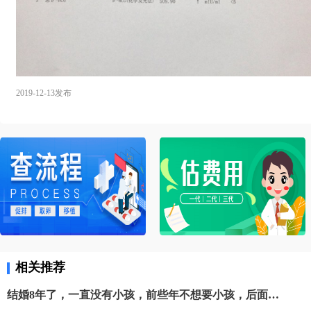
2019-12-13发布
相关推荐
结婚8年了，一直没有小孩，前些年不想要小孩，后面老公因为工作调度关系，我俩不在一个城市，属于长期分居聚少离多的，周末或者节假日能在一起，有时候时间也不凑巧，也没怀上。最后检查发现老公属于少弱精症，畸形率也高，我在国内做了3次试管，一次生化，还有2次没有着床，都说是年纪大了，成功率很低，其他都让我卵捐赠，但是我无法接受，也已经做好了长期抗战的准备了，有认识的朋友推荐所以最后和老公决定去俄罗斯做试管婴儿。俄罗斯医疗水平我感觉比国内好，而且能做三代，在网上查阅许久资料之后决定去俄罗斯做试管，据说实验室特别好。