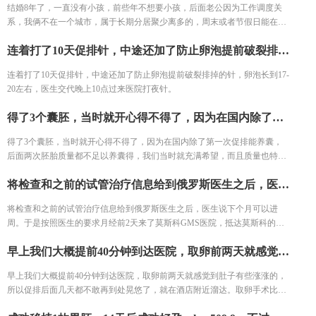
结婚8年了，一直没有小孩，前些年不想要小孩，后面老公因为工作调度关
系，我俩不在一个城市，属于长期分居聚少离多的，周末或者节假日能在一
起，有时候时间也不凑巧，也没怀上。最后检查发现老公属于少弱精症，畸
连着打了10天促排针，中途还加了防止卵泡提前破裂排掉的针，卵泡长到17-20左右，医生交代晚上10点过来医院打夜针。
形率也高，我在国内做了3次试管，一次生化，还有2次没有着床，都说是年
纪大了，成功率很低，其他都让我卵捐赠，但是我无法接受，也已经做好了
连着打了10天促排针，中途还加了防止卵泡提前破裂排掉的针，卵泡长到17-
长期抗战的准备了，有认识的朋友推荐所以最后和老公决定去俄罗斯做试管
20左右，医生交代晚上10点过来医院打夜针。
婴儿。俄罗斯医疗水平我感觉比国内好，而且能做三代，在网上查阅许久资
料之后决定去俄罗斯做试管，据说实验室特别好。
得了3个囊胚，当时就开心得不得了，因为在国内除了第一次促排能养囊，后面两次胚胎质量都不足以养囊得，我们当时就充满希望，而且质量也特别好，4AA,3BB,3BC.只是没想到PGS结果出来之后没一个可以移植的胚胎，虽然有点难过，但是也能预想到这个结果，毕竟已经做好了多次促排得准备了，希望下次能取得健康的胚胎。
得了3个囊胚，当时就开心得不得了，因为在国内除了第一次促排能养囊，
后面两次胚胎质量都不足以养囊得，我们当时就充满希望，而且质量也特别
好，4AA,3BB,3BC.只是没想到PGS结果出来之后没一个可以移植的胚胎，虽
将检查和之前的试管治疗信息给到俄罗斯医生之后，医生说下个月可以进周。于是按照医生的要求月经前2天来了莫斯科GMS医院，抵达莫斯科的第二天去见了医生，医生长的特别好看，身材特别好，网上流传不假，俄罗斯美女是真的多，真的好看，肤白貌美，身材高挑，哎扯远了。医生病情问得非常详细，让月经第三天过来做B超后，月经第三天开始打针了都是打肚子的针所以不疼，在促排监测卵泡期间，医生也会根据卵泡的生长情况，调整用药。住的酒店离医院比较近，交通也比较便利，楼下有超市和餐厅总的来说比较方便。
然有点难过，但是也能预想到这个结果，毕竟已经做好了多次促排得准备
了，希望下次能取得健康的胚胎。
将检查和之前的试管治疗信息给到俄罗斯医生之后，医生说下个月可以进
周。于是按照医生的要求月经前2天来了莫斯科GMS医院，抵达莫斯科的第
二天去见了医生，医生长的特别好看，身材特别好，网上流传不假，俄罗斯
早上我们大概提前40分钟到达医院，取卵前两天就感觉到肚子有些涨涨的，所以促排后面几天都不敢再到处晃悠了，就在酒店附近溜达。取卵手术比较顺利，术后肚子有一点疼，不过可以忍受。取了12个卵，正常受精了11个。取卵后生殖顾问交代了术后注意事项，多吃高蛋白的食物，多喝水多排尿，2个星期内禁止运动和性生活。然后胚胎这边有任何进展都会第一时间告知我们。
美女是真的多，真的好看，肤白貌美，身材高挑，哎扯远了。医生病情问得
非常详细，让月经第三天过来做B超后，月经第三天开始打针了都是打肚子
早上我们大概提前40分钟到达医院，取卵前两天就感觉到肚子有些涨涨的，
的针所以不疼，在促排监测卵泡期间，医生也会根据卵泡的生长情况，调整
所以促排后面几天都不敢再到处晃悠了，就在酒店附近溜达。取卵手术比较
用药。住的酒店离医院比较近，交通也比较便利，楼下有超市和餐厅总的来
顺利，术后肚子有一点疼，不过可以忍受。取了12个卵，正常受精了11个。
说比较方便。