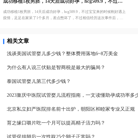
成功移植1枚男胚，14天后成功好孕，hcg509.9，不过宝宝来的时候刚好遇上疫情，足足在家呆了1个多月，差点憋坏了，不过相信经历这次事件后，宝宝会更加茁壮的成长。
取卵后生殖顾问交代了术后注意事项，多吃高蛋白的食物，多喝水多排尿，
2个星期内禁止运动和性生活。然后胚胎这边有任何进展都会第一时间告知
成功移植1枚男胚，14天后成功好孕，hcg509.9，不过宝宝来的时候刚好遇上
我们。
疫情，足足在家呆了1个多月，差点憋坏了，不过相信经历这次事件后，宝
宝会更加茁壮的成长。
相关文章
浅谈美国试管婴儿多少钱？整体费用落地6~8万美金
为什么有人说三伏贴是智商税是最大的骗局？
泰国试管婴儿第三代多少钱？
2023重庆中医院试管婴儿流程指南，一文读懂助孕成功率多
北京私立妇产医院排名前十出炉，朝阳区和睦家专业又正规
育之缘口嚼片吃一个月可以提高精子活力吗？
试管促排卵后一次性取25个卵子正常吗？