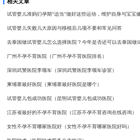
相关文章
医生说要平常心，但我看姐妹们的分享知道成功率可能只有1成不到了。 因
轻，卵巢敏感，受到大量药物刺激，激素水平失调，再者就是血液里的电解
为医生要求移植前三天每天塞2颗黄体酮，给移植做准备，我竟然忘了1次，
质缺失导致大量血液里的蛋白流失。
试管婴儿准妈们孕期“适当”做好这些运动，维护自身与宝宝
又吓得不行，但是我想既然都到了现在，不想浪费这么多心血，再者调理了
身体之后，我对自己有信心。 医生也就没说什么，直接签了风险书，等着隔
试管婴儿失败几大原因与移植后几项不要和常见问答
天移植。 11月28号移植当天，我紧张半天，移植竟然一点感觉都没有。移植
之后我直接回家了。
去泰国做试管婴儿怎么选择医院？今年是否还可以去泰国做
广州不孕不育医院（广州不孕不育医院排名）
深圳武警医院李颂军（深圳武警医院李颂军诊室）
柬埔寨最好医院（柬埔寨最好医院是哪个）
试管婴儿包成功医院（昆明试管婴儿包成功医院）
江苏省最好的不孕不育医院（江苏不孕不育咨询在线咨询）
女性不孕不育哪家医院好（女性不孕不育哪家医院好吗）