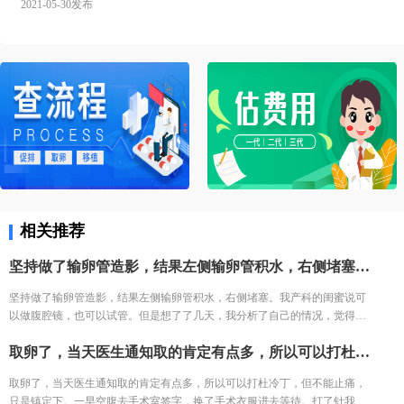
2021-05-30发布
相关推荐
坚持做了输卵管造影，结果左侧输卵管积水，右侧堵塞。我产科的闺蜜说可以做腹腔镜，也可以试管。但是想了了几天，我分析了自己的情况，觉得手术之后再尝试，万一没怀复发还是要去试管。再者也怕自己怀容易宫外孕，我家离三附院比较近，打算直接去三附院，试管了。
坚持做了输卵管造影，结果左侧输卵管积水，右侧堵塞。我产科的闺蜜说可
以做腹腔镜，也可以试管。但是想了了几天，我分析了自己的情况，觉得手
术之后再尝试，万一没怀复发还是要去试管。再者也怕自己怀容易宫外孕，
取卵了，当天医生通知取的肯定有点多，所以可以打杜冷丁，但不能止痛，只是镇定下。一早空腹去手术室签字，换了手术衣服进去等待。打了针我就躺床上等着，看着之前取卵的姐妹一个一个出来都哭了，我也怕的不行了。 结果出来了，取了22个，配对17个，结果冻胚5个囊胚1个。 取卵之后第三天，卵巢过度刺激征开始了，喝进去的水和食物根本排不出来。进去多出来少，可想而知多难受，短短几天，肚子如同怀孕几个月，全身鼓起来，吃不好睡不好。 由于积液严重，直接住院治疗，期间对几种治疗的药物全部过敏。每天只能挂葡萄糖，难受得想死。 最后听产科闺蜜建议，托人去医药公司买了人球白蛋白挂上，突然一晚跑了很多次厕所，第二天马上松快了许多。这关算是熬过去了。 补充下，造成卵巢过度刺激征的原因一个是因为年轻，卵巢敏感，受到大量药物刺激，激素水平失调，再者就是血液里的电解质缺失导致大量血液里的蛋白流失。
我家离三附院比较近，打算直接去三附院，试管了。
取卵了，当天医生通知取的肯定有点多，所以可以打杜冷丁，但不能止痛，
只是镇定下。一早空腹去手术室签字，换了手术衣服进去等待。打了针我就