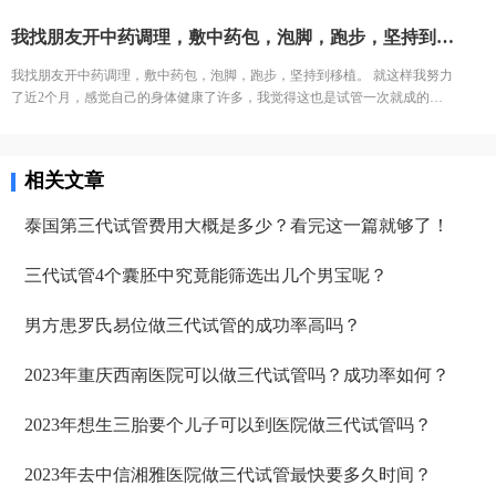
针我就躺床上等着，看着之前取卵的姐妹一个一个出来都哭了，我也怕的不
者也怕自己怀容易宫外孕，我家离三附院比较近，打算直接去三附院试管
我找朋友开中药调理，敷中药包，泡脚，跑步，坚持到移植。 就这样我努力了近2个月，感觉自己的身体健康了许多，我觉得这也是试管一次就成的重要原因之一。 好不容易熬到了11月，B超医生一看内膜只有0.6cm，劝我取消移植，其实自己之前3次促排内膜都很好，这次内膜薄可能是因为周期长，内膜还没长起来，还有对补佳乐这个药根本不吸收，所以我还是坚持移植，医生说要平常心，但我看姐妹们的分享知道成功率可能只有1成不到了。 因为医生要求移植前三天每天塞2颗黄体酮，给移植做准备，我竟然忘了1次，又吓得不行，但是我想既然都到了现在，不想浪费这么多心血，再者调理了身体之后，我对自己有信心。 医生也就没说什么，直接签了风险书，等着隔天移植。 11月28号移植当天，我紧张半天，移植竟然一点感觉都没有。移植之后我直接回家了。
行了。 结果出来了，取了22个，配对17个，结果冻胚5个囊胚1个。取卵之后
了。
第三天，卵巢过度刺激征开始了，喝进去的水和食物根本排不出来。进去多
我找朋友开中药调理，敷中药包，泡脚，跑步，坚持到移植。 就这样我努力
出来少，可想而知多难受，短短几天，肚子如同怀孕几个月，全身鼓起来，
了近2个月，感觉自己的身体健康了许多，我觉得这也是试管一次就成的重
吃不好睡不好。 由于积液严重，直接住院治疗，期间对几种治疗的药物全部
要原因之一。 好不容易熬到了11月，B超医生一看内膜只有0.6cm，劝我取消
过敏。每天只能挂葡萄糖，难受得想死。 最后听产科闺蜜建议，托人去医药
移植，其实自己之前3次促排内膜都很好，这次内膜薄可能是因为周期长，
公司买了人球白蛋白挂上，突然一晚跑了很多次厕所，第二天马上松快了许
内膜还没长起来，还有对补佳乐这个药根本不吸收，所以我还是坚持移植，
多。这关算是熬过去了。 补充下，造成卵巢过度刺激征的原因一个是因为年
相关文章
医生说要平常心，但我看姐妹们的分享知道成功率可能只有1成不到了。 因
轻，卵巢敏感，受到大量药物刺激，激素水平失调，再者就是血液里的电解
为医生要求移植前三天每天塞2颗黄体酮，给移植做准备，我竟然忘了1次，
质缺失导致大量血液里的蛋白流失。
泰国第三代试管费用大概是多少？看完这一篇就够了！
又吓得不行，但是我想既然都到了现在，不想浪费这么多心血，再者调理了
身体之后，我对自己有信心。 医生也就没说什么，直接签了风险书，等着隔
三代试管4个囊胚中究竟能筛选出几个男宝呢？
天移植。 11月28号移植当天，我紧张半天，移植竟然一点感觉都没有。移植
之后我直接回家了。
男方患罗氏易位做三代试管的成功率高吗？
2023年重庆西南医院可以做三代试管吗？成功率如何？
2023年想生三胎要个儿子可以到医院做三代试管吗？
2023年去中信湘雅医院做三代试管最快要多久时间？