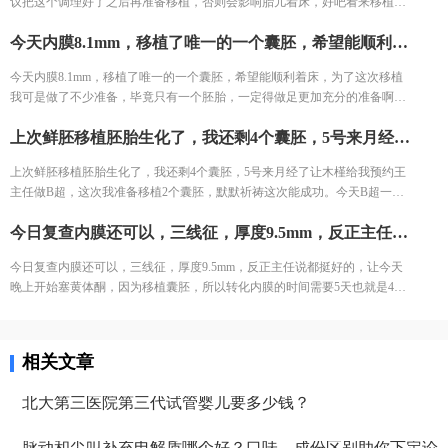
议把这个调理好了之后再准备移植，否则会影响胎儿着床，好吧看来移植又
得再往后拖一拖了。
今天内膜8.1mm，移植了唯一的一个囊胚，希望能顺利着床，为了这次移植我可是做了不少准备，毕竟只有一个胚胎，一定得做足更加充分的准备啊。子宫搔刮，每天跑步，吃叶酸和子宫康，希望抽血有好消息。
今天内膜8.1mm，移植了唯一的一个囊胚，希望能顺利着床，为了这次移植
我可是做了不少准备，毕竟只有一个胚胎，一定得做足更加充分的准备啊。
子宫搔刮，每天跑步，吃叶酸和子宫康，希望抽血有好消息。
上次鲜胚移植胚胎生化了，我还剩4个囊胚，5号来月经了让木槿给我预约王主任做B超，这次我准备移植2个囊胚，默默祈祷这次能成功。今天B超一切顺利，4月17日复查，木槿给我开好了药，特别贴心地在每个盒子上写上了用法用量，还交代我例假结束后可以多跑跑步，帮助子宫内膜血液流动，帮助内膜长得更好。
上次鲜胚移植胚胎生化了，我还剩4个囊胚，5号来月经了让木槿给我预约王
主任做B超，这次我准备移植2个囊胚，默默祈祷这次能成功。今天B超一切
顺利，4月17日复查，木槿给我开好了药，特别贴心地在每个盒子上写上了
今日复查内膜还可以，三线征，厚度9.5mm，反正主任说都挺好的，让今天晚上开始塞黄体酮，因为移植囊胚，所以转化内膜的时间需要5天也就是4月27日移植，哎，离移植日越近心情越紧张。
用法用量，还交代我例假结束后可以多跑跑步，帮助子宫内膜血液流动，帮
助内膜长得更好。
今日复查内膜还可以，三线征，厚度9.5mm，反正主任说都挺好的，让今天
晚上开始塞黄体酮，因为移植囊胚，所以转化内膜的时间需要5天也就是4月
27日移植，哎，离移植日越近心情越紧张。
相关文章
北大第三医院第三代试管婴儿要多少钱？
脉动和尖叫补充电解质哪个好？口味、成份区别助你下定论