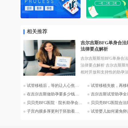
相关推荐
吉尔吉斯BFG单身合法
法律要点解析
吉尔吉斯斯坦BFG单身合
法律要点解析 吉尔吉斯斯
相对开放和支持性的助孕
为许多有生育需求人士关
试管移植后，等的让人心焦的胎心和胎芽，何时会出现？
试管移植失败，再移植需要注
地。特别是对于希望通过
为人父母梦想的单身人士
在吉尔吉斯做助孕要多少钱？2026比什凯克费用全公开，拒绝隐形消费
吉尔吉斯试管助孕全攻略：为什么越来越多的中国家
斯斯坦的法律框架值得深
贝贝壳BFG医院 · 院长助孕会（济南站）
贝贝壳BFG医院合法助孕胚胎
本文将详细解析吉尔吉斯
子宫内膜多厚更利于胚胎着床？
试管婴儿如何避免卵巢过度刺
法律的核心要点，并特别
委托人在该国进行助孕的
法律考量，并提供吉尔吉