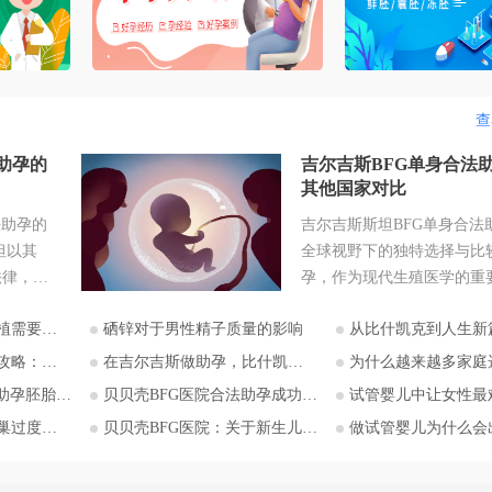
查
助孕的
吉尔吉斯BFG单身合法
其他国家对比
法助孕的
吉尔吉斯斯坦BFG单身合法
坦以其
全球视野下的独特选择与比较
法律，成
孕，作为现代生殖医学的重
注的目的
部分，为许多因生理原因无
意哪些？
硒锌对于男性精子质量的影响
从比什凯克到人生新篇：中国家庭赴吉尔吉斯助孕
助孕实现
生育的个人和家庭带来了希
，吉尔吉
而，全球各国对助孕的法律
庭选择比什凯克？
在吉尔吉斯做助孕，比什凯克BFG医院全流程深度解析：从签约到抱娃
为什么越来越多家庭选择吉尔吉斯助孕？比什凯克BFG医
入探讨。
异巨大，尤其对于单身人士
移植流程详解
贝贝壳BFG医院合法助孕成功率影响因素分析
试管婴儿中让女性最难熬的事
斯坦助孕
求，可选择的合法途径更是
激综合征
贝贝壳BFG医院：关于新生儿基因检测的必要性
做试管婴儿为什么会出现卵泡
关注单身
角。在这一背景下，吉尔吉
可能性与
BFG生殖妇产医院提供的单
斯斯坦阿
助孕服务，在全球范围内显