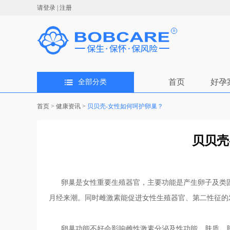
请登录
|
注册
首页
好孕
全部分类
首页
>
健康资讯
>
贝贝壳-女性如何呵护卵巢？
贝贝壳
卵巢是女性重要生殖器官，主要功能是产生卵子及类固
月经来潮。同时雌激素能促进女性生殖器官、第二性征的
卵巢功能不好会影响雌性激素分泌及性功能、肤质、肤