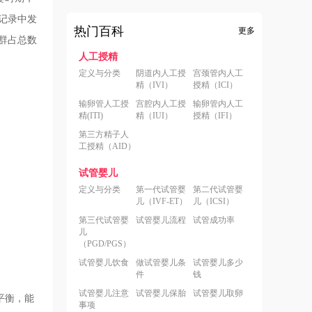
记录中发
热门百科
更多
群占总数
人工授精
定义与分类
阴道内人工授
宫颈管内人工
精（IVI）
授精（ICI）
输卵管人工授
宫腔内人工授
输卵管内人工
精(ITI)
精（IUI）
授精（IFI）
第三方精子人
工授精（AID）
试管婴儿
定义与分类
第一代试管婴
第二代试管婴
儿（IVF-ET）
儿（ICSI）
第三代试管婴
试管婴儿流程
试管成功率
儿
（PGD/PGS）
试管婴儿饮食
做试管婴儿条
试管婴儿多少
件
钱
试管婴儿注意
试管婴儿保胎
试管婴儿取卵
平衡，能
事项