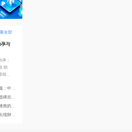
看全部
助孕与
助孕：
 助
要组成
法自行
的完整路径解析
望。然
规定差
院的四个核心答案
的需
情有哪些？
凤毛麟
发育不良？
斯斯坦
身合法
得尤为