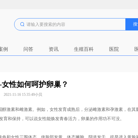
搜
案例
问答
资讯
生殖百科
医院
-女性如何呵护卵巢？
2021-11-16 15:35:49
小贝
醇激素和雌激素。例如，女性发育成熟后，分泌雌激素和孕激素，在其
发育和保持，可以说女性能焕发青春活力，卵巢的作用功不可没。
色和女性三围体态，使脸部发黄，体态臃肿，阴道发干，提早进入黄脸