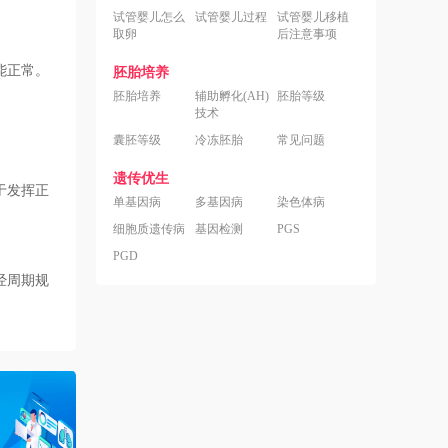
试管婴儿怎么
试管婴儿过程
试管婴儿移植
取卵
后注意事项
能正常。
胚胎培养
胚胎培养
辅助孵化(AH)
胚胎等级
技术
囊胚等级
冷冻胚胎
常见问题
遗传优生
于发挥正
单基因病
多基因病
染色体病
细胞质遗传病
基因检测
PGS
PGD
经周期规