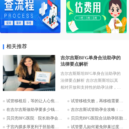
相关推荐
吉尔吉斯BFG单身合法助孕的
法律要点解析
吉尔吉斯斯坦BFG单身合法助孕的
法律要点解析 吉尔吉斯斯坦以其
相对开放和支持性的助孕法律，成
为许多有生育需求人士关注的目的
试管移植后，等的让人心焦的胎心和胎芽，何时会出现？
试管移植失败，再移植需要注意哪些？
地。特别是对于希望通过助孕实现
为人父母梦想的单身人士，吉尔吉
在吉尔吉斯做助孕要多少钱？2026比什凯克费用全公开，拒绝隐形消费
吉尔吉斯试管助孕全攻略：为什么越来越多的中国家庭选择比什凯克？
斯斯坦的法律框架值得深入探讨。
贝贝壳BFG医院 · 院长助孕会（济南站）
贝贝壳BFG医院合法助孕胚胎移植流程详解
本文将详细解析吉尔吉斯斯坦助孕
子宫内膜多厚更利于胚胎着床？
试管婴儿如何避免卵巢过度刺激综合征
法律的核心要点，并特别关注单身