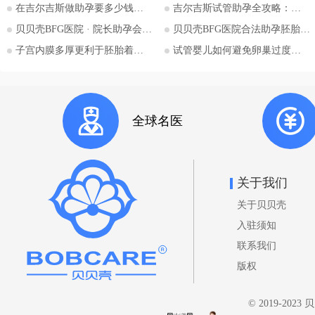
为人父母梦想的单身人士，吉尔吉
在吉尔吉斯做助孕要多少钱？2026比什凯克费用全公开，拒绝隐形消费
吉尔吉斯试管助孕全攻略：为什么越来越多的中国家庭选择比什凯克？
斯斯坦的法律框架值得深入探讨。
贝贝壳BFG医院 · 院长助孕会（济南站）
贝贝壳BFG医院合法助孕胚胎移植流程详解
本文将详细解析吉尔吉斯斯坦助孕
子宫内膜多厚更利于胚胎着床？
试管婴儿如何避免卵巢过度刺激综合征
法律的核心要点，并特别关注单身
委托人在该国进行助孕的可能性与
法律考量，并提供吉尔吉斯斯坦阿
拉套大学附属BFG生殖妇产医院的
全球名医
咨询信息。 核心要点一：吉尔吉
斯斯坦助孕法律概述 吉尔吉斯斯
坦是少数几个明确允许商业助孕的
国家之一。其法律框架主要体现在
关于我们
《家庭法》、《公民健康保护法》
关于贝贝壳
等相关法规中。 助孕合法性： 吉
尔吉斯斯坦法律明确承认并规范了
入驻须知
助孕行为，包括商业助孕，允许委
联系我们
托人向助孕母亲支付报酬。 亲权
版权
认定： 法律明确规定，在签署合
法助孕协议后，通过助孕出生的孩
© 2019-202
子，其合法父母直接认定为委托