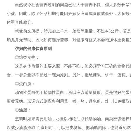
虽然现今社会营养过剩的问题已经大于营养不良，但大多数长辈或
小孩。因此，除了怀孕初期可能因妊娠反应造成食欲减低外，大多数
体重直线攀升。
就像前文所提，胎儿加上羊水、胎盘等重量，不过4-5公斤，若是
胎儿并无帮助。因此如何选择营养、对健康有益又不会增加体重负担
孕妇的健康饮食原则
◎糖类食物：
这是身体热量的主要来源，不能不吃，但必须学习正确的食物代换
食，一餐总量以不超过一碗为原则。另外，拒绝糖果、饼干、蛋糕、
◎蛋白质：
动物性蛋白优于植物性蛋白，所以应该适量摄取。蛋是很好的蛋白质
蛋黄无妨。烹调方式则应多利用蒸、煮、烤，避免煎、炸，以免摄取
◎油脂：
烹调时如果需要用油，尽量以植物油取代动物油。肉类应该选择瘦肉
以减少油脂摄取;而食用时，可以把皮剥掉、把油脂割除，也能避免