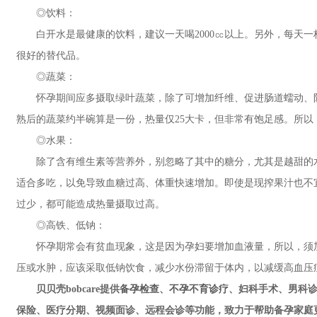
◎饮料：
白开水是最健康的饮料，建议一天喝2000㏄以上。另外，每天一
很好的替代品。
◎蔬菜：
怀孕期间应多摄取绿叶蔬菜，除了可增加纤维、促进肠道蠕动、防
熟后的蔬菜约半碗算是一份，热量仅25大卡，但非常有饱足感。所以
◎水果：
除了含有维生素等营养外，别忽略了其中的糖分，尤其是越甜的水
适合多吃，以免导致血糖过高、体重快速增加。即使是现搾果汁也不
过少，都可能造成热量摄取过高。
◎高铁、低钠：
怀孕期常会有贫血现象，这是因为孕妇要增加血液量，所以，须加
压或水肿，应该采取低钠饮食，减少水份滞留于体内，以减缓高血压
贝贝壳bobcare提供
备孕检查
、
不孕不育诊疗
、妇科手术、男科诊
保险、医疗分期、视频面诊、远程会诊等功能，致力于帮助备孕家庭