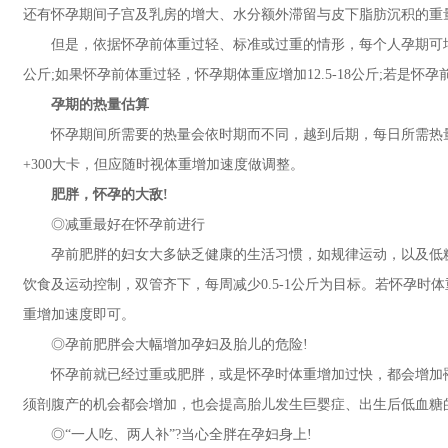
还有怀孕期间子宫及乳房的增大、水分额外滞留与皮下脂肪沉积的重量
但是，依据怀孕前体重过轻、标准或过重的情形，每个人孕期可增加的
公斤;如果怀孕前体重过轻，怀孕期体重应增加12.5-18公斤;若是怀孕
孕期的热量估算
怀孕期间所需要的热量会依时期而不同，越到后期，每日所需热量越
+300大卡，但应随时视体重增加速度做调整。
肥胖，怀孕的大敌!
◎减重最好在怀孕前进行
孕前肥胖的妇女大多缺乏健康的生活习惯，如规律运动，以及低糖
饮食及运动控制，双管齐下，每周减少0.5-1公斤为目标。若怀孕
重增加速度即可。
◎孕前肥胖会大幅增加孕妇及胎儿的危险!
怀孕前就已经过重或肥胖，或是怀孕时体重增加过快，都会增加罹
须剖腹产的机会都会增加，也会提高胎儿发生巨婴症、出生后低血糖
◎“一人吃、两人补”?当心全胖在孕妇身上!