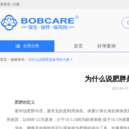
请登录
|
注册
首页
好孕案例
全部分类
首页
>
健康资讯
>
为什么说肥胖是备孕的大敌？
为什么说肥胖
2022-04-13 
肥胖的定义
要评估肥胖与否，最常见的是利用身高、体重计算出来的身体质量指数B
所差异，以BMI=22为基准，介于18.5-24间为标准体格;低于18.5为
另外，腰围及体脂肪也可以用来做为肥胖的评估工具。如果男性腰围