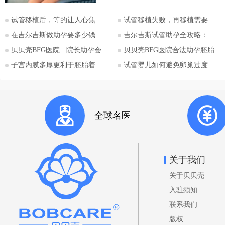
为许多有生育需求人士关注的目的
试管移植后，等的让人心焦的胎心和胎芽，何时会出现？
试管移植失败，再移植需要注意哪些？
地。特别是对于希望通过助孕实现
为人父母梦想的单身人士，吉尔吉
在吉尔吉斯做助孕要多少钱？2026比什凯克费用全公开，拒绝隐形消费
吉尔吉斯试管助孕全攻略：为什么越来越多的中国家庭选择比什凯克？
斯斯坦的法律框架值得深入探讨。
贝贝壳BFG医院 · 院长助孕会（济南站）
贝贝壳BFG医院合法助孕胚胎移植流程详解
本文将详细解析吉尔吉斯斯坦助孕
子宫内膜多厚更利于胚胎着床？
试管婴儿如何避免卵巢过度刺激综合征
法律的核心要点，并特别关注单身
委托人在该国进行助孕的可能性与
法律考量，并提供吉尔吉斯斯坦阿
拉套大学附属BFG生殖妇产医院的
全球名医
咨询信息。 核心要点一：吉尔吉
斯斯坦助孕法律概述 吉尔吉斯斯
坦是少数几个明确允许商业助孕的
国家之一。其法律框架主要体现在
关于我们
《家庭法》、《公民健康保护法》
关于贝贝壳
等相关法规中。 助孕合法性： 吉
尔吉斯斯坦法律明确承认并规范了
入驻须知
助孕行为，包括商业助孕，允许委
联系我们
托人向助孕母亲支付报酬。 亲权
版权