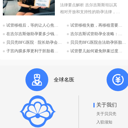
法律要点解析 吉尔吉斯斯坦以其
相对开放和支持性的助孕法律，成
为许多有生育需求人士关注的目的
试管移植后，等的让人心焦的胎心和胎芽，何时会出现？
试管移植失败，再移植需要注意哪些？
地。特别是对于希望通过助孕实现
为人父母梦想的单身人士，吉尔吉
在吉尔吉斯做助孕要多少钱？2026比什凯克费用全公开，拒绝隐形消费
吉尔吉斯试管助孕全攻略：为什么越来越多的中国家庭选择比什凯克？
斯斯坦的法律框架值得深入探讨。
贝贝壳BFG医院 · 院长助孕会（济南站）
贝贝壳BFG医院合法助孕胚胎移植流程详解
本文将详细解析吉尔吉斯斯坦助孕
子宫内膜多厚更利于胚胎着床？
试管婴儿如何避免卵巢过度刺激综合征
法律的核心要点，并特别关注单身
委托人在该国进行助孕的可能性与
法律考量，并提供吉尔吉斯斯坦阿
拉套大学附属BFG生殖妇产医院的
全球名医
咨询信息。 核心要点一：吉尔吉
斯斯坦助孕法律概述 吉尔吉斯斯
坦是少数几个明确允许商业助孕的
国家之一。其法律框架主要体现在
关于我们
《家庭法》、《公民健康保护法》
关于贝贝壳
等相关法规中。 助孕合法性： 吉
尔吉斯斯坦法律明确承认并规范了
入驻须知