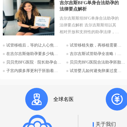
吉尔吉斯BFG单身合法助孕的
法律要点解析
吉尔吉斯斯坦BFG单身合法助孕的
法律要点解析 吉尔吉斯斯坦以其
相对开放和支持性的助孕法律，成
为许多有生育需求人士关注的目的
试管移植后，等的让人心焦的胎心和胎芽，何时会出现？
试管移植失败，再移植需要注意哪些？
地。特别是对于希望通过助孕实现
为人父母梦想的单身人士，吉尔吉
在吉尔吉斯做助孕要多少钱？2026比什凯克费用全公开，拒绝隐形消费
吉尔吉斯试管助孕全攻略：为什么越来越多的中国家庭选择比什凯克？
斯斯坦的法律框架值得深入探讨。
贝贝壳BFG医院 · 院长助孕会（济南站）
贝贝壳BFG医院合法助孕胚胎移植流程详解
本文将详细解析吉尔吉斯斯坦助孕
子宫内膜多厚更利于胚胎着床？
试管婴儿如何避免卵巢过度刺激综合征
法律的核心要点，并特别关注单身
委托人在该国进行助孕的可能性与
法律考量，并提供吉尔吉斯斯坦阿
拉套大学附属BFG生殖妇产医院的
全球名医
咨询信息。 核心要点一：吉尔吉
斯斯坦助孕法律概述 吉尔吉斯斯
坦是少数几个明确允许商业助孕的
国家之一。其法律框架主要体现在
关于我们