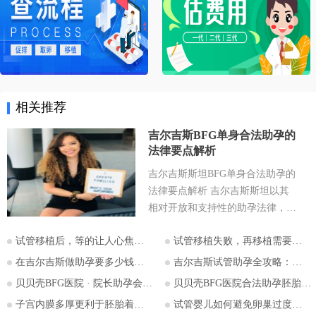
相关推荐
吉尔吉斯BFG单身合法助孕的
法律要点解析
吉尔吉斯斯坦BFG单身合法助孕的
法律要点解析 吉尔吉斯斯坦以其
相对开放和支持性的助孕法律，成
为许多有生育需求人士关注的目的
试管移植后，等的让人心焦的胎心和胎芽，何时会出现？
试管移植失败，再移植需要注意哪些？
地。特别是对于希望通过助孕实现
为人父母梦想的单身人士，吉尔吉
在吉尔吉斯做助孕要多少钱？2026比什凯克费用全公开，拒绝隐形消费
吉尔吉斯试管助孕全攻略：为什么越来越多的中国家庭选择比什凯克？
斯斯坦的法律框架值得深入探讨。
贝贝壳BFG医院 · 院长助孕会（济南站）
贝贝壳BFG医院合法助孕胚胎移植流程详解
本文将详细解析吉尔吉斯斯坦助孕
子宫内膜多厚更利于胚胎着床？
试管婴儿如何避免卵巢过度刺激综合征
法律的核心要点，并特别关注单身