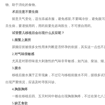
物、助于消化的食物。
术后注意不要生病
留意天气变化，适当添减衣服，避免感冒;不要喝冷饮，避免腹泻
旦生病，要谨慎用药，用药前要先咨询医生，不可擅自用药。
试管婴儿移植后会出现什么反应呢？
1.频繁上厕所
尿频症状被很多女性用来判断是否怀孕的依据，其实这一点也不
2.对气味很敏感
尤其是对那些味道大刺激性的气味非常敏感，如汽油、柴油、烟
3.腹水
移植后腹水属于正常现象，不过它与移植前腹水不同，据很多试管
出现严重情况，应该及时寻医问诊。
4.胸胀胸疼
一般在移植后四、五天时间中都会出现胸胀胸疼，不过在第七八天
5.缺乏食欲