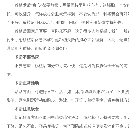
移植术后“身心”都要放松，尽量保持平和的心态，给胚胎一个安
长。可以翻身，怎样放松舒服就怎样躺，不要认为那一种姿势会有好
而不好。移植后卧床休息1小时即可回家，按时应用黄体支持药物。
移植后回家是否要一直卧床不起，这是很多人的疑惑，我们一般建
付出，恐移植后休息不够引起种植失败的担心可以理解，因此，适当
理负担为前提。但应避免长期久卧。
术后不要憋尿
不要憋尿，移植后30分钟可去小便。这是因为膀胱位于子宫的前
缩。
术后正常活动
活动方面：可进行日常生活，如：沐浴(洗澡以淋浴为宜，不要洗盆
影响。避免剧烈运动如跑步、游泳、打球等，勿提重物。避免接触有
术后注意饮食
切记饮食方面不能用中药类药物煲汤，虽然其他无特殊要求，但因
下降、消化不良、容易便秘等，为了预防或者减轻便秘及消化不良，