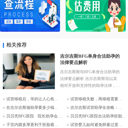
相关推荐
吉尔吉斯BFG单身合法助孕的
法律要点解析
吉尔吉斯斯坦BFG单身合法助孕的
法律要点解析 吉尔吉斯斯坦以其
相对开放和支持性的助孕法律，成
为许多有生育需求人士关注的目的
试管移植后，等的让人心焦的胎心和胎芽，何时会出现？
试管移植失败，再移植需要注意哪些？
地。特别是对于希望通过助孕实现
为人父母梦想的单身人士，吉尔吉
在吉尔吉斯做助孕要多少钱？2026比什凯克费用全公开，拒绝隐形消费
吉尔吉斯试管助孕全攻略：为什么越来越多的中国家庭选择比什凯克？
斯斯坦的法律框架值得深入探讨。
贝贝壳BFG医院 · 院长助孕会（济南站）
贝贝壳BFG医院合法助孕胚胎移植流程详解
本文将详细解析吉尔吉斯斯坦助孕
子宫内膜多厚更利于胚胎着床？
试管婴儿如何避免卵巢过度刺激综合征
法律的核心要点，并特别关注单身