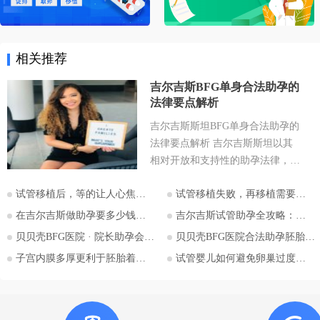
相关推荐
吉尔吉斯BFG单身合法助孕的
法律要点解析
吉尔吉斯斯坦BFG单身合法助孕的
法律要点解析 吉尔吉斯斯坦以其
相对开放和支持性的助孕法律，成
为许多有生育需求人士关注的目的
试管移植后，等的让人心焦的胎心和胎芽，何时会出现？
试管移植失败，再移植需要注意哪些？
地。特别是对于希望通过助孕实现
为人父母梦想的单身人士，吉尔吉
在吉尔吉斯做助孕要多少钱？2026比什凯克费用全公开，拒绝隐形消费
吉尔吉斯试管助孕全攻略：为什么越来越多的中国家庭选择比什凯克？
斯斯坦的法律框架值得深入探讨。
贝贝壳BFG医院 · 院长助孕会（济南站）
贝贝壳BFG医院合法助孕胚胎移植流程详解
本文将详细解析吉尔吉斯斯坦助孕
子宫内膜多厚更利于胚胎着床？
试管婴儿如何避免卵巢过度刺激综合征
法律的核心要点，并特别关注单身
委托人在该国进行助孕的可能性与
法律考量，并提供吉尔吉斯斯坦阿
拉套大学附属BFG生殖妇产医院的